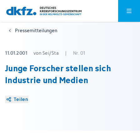
Zum
Zur
Hauptm
Hauptinhalt
Fußzeile
springen
springen
Pressemitteilungen
11.01.2001
von Sei/Sta
|
Nr. 01
Junge Forscher stellen sich
Industrie und Medien
Teilen