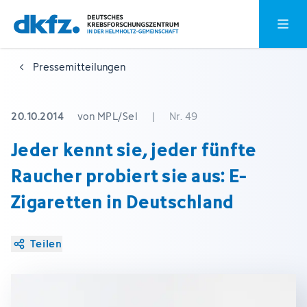
Zum
Zur
Hauptm
Hauptinhalt
Fußzeile
springen
springen
Pressemitteilungen
20.10.2014
von MPL/Sel
|
Nr. 49
Jeder kennt sie, jeder fünfte
Raucher probiert sie aus: E-
Zigaretten in Deutschland
Teilen