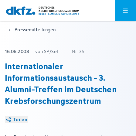
Zum
Zur
Hauptm
Hauptinhalt
Fußzeile
springen
springen
Pressemitteilungen
16.06.2008
von SP/Sel
|
Nr. 35
Internationaler
Informationsaustausch - 3.
Alumni-Treffen im Deutschen
Krebsforschungszentrum
Teilen