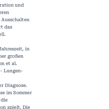
eration und
eren
s Ausschalten
rt das
ll.
ahreszeit, in
iner großen
m et al.
a- Lungen-
er Diagnose.
nose im Sommer
 die
n spielt. Die