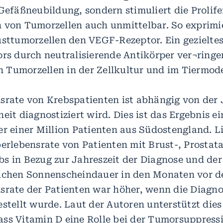
 Gefäßneubildung, sondern stimuliert die Prolif
 von Tumorzellen auch unmittelbar. So exprimi
usttumorzellen den VEGF-Rezeptor. Ein gezielte
ors durch neutralisierende Antikörper ver¬ringe
Tumorzellen in der Zellkultur und im Tiermode
srate von Krebspatienten ist abhängig von der J
eit diagnostiziert wird. Dies ist das Ergebnis e
r einer Million Patienten aus Südostengland. Li
berlebensrate von Patienten mit Brust-, Prostat
s in Bezug zur Jahreszeit der Diagnose und der
ichen Sonnenscheindauer in den Monaten vor d
srate der Patienten war höher, wenn die Diag
stellt wurde. Laut der Autoren unterstützt dies
ss Vitamin D eine Rolle bei der Tumorsuppressio