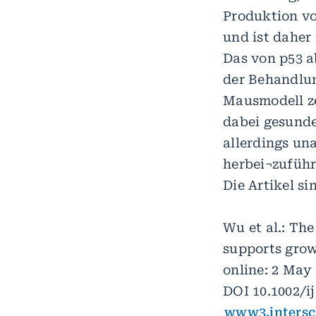
Produktion vo
und ist daher
Das von p53 a
der Behandlun
Mausmodell z
dabei gesunde
allerdings un
herbei¬zuführ
Die Artikel s
Wu et al.: Th
supports grow
online: 2 May
DOI 10.1002/ij
www3.intersc