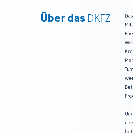
Über das
DKFZ
Das
Mit
For
Wis
Kre
Men
Tum
wer
Bet
Fra
Um 
übe
bet