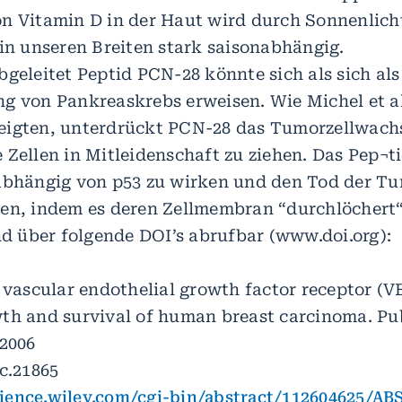
n Vitamin D in der Haut wird durch Sonnenlicht
 in unseren Breiten stark saisonabhängig.
bgeleitet Peptid PCN-28 könnte sich als sich al
g von Pankreaskrebs erweisen. Wie Michel et al
eigten, unterdrückt PCN-28 das Tumorzellwach
 Zellen in Mitleidenschaft zu ziehen. Das Pep¬ti
abhängig von p53 zu wirken und den Tod der Tu
en, indem es deren Zellmembran “durchlöchert“
ind über folgende DOI’s abrufbar (www.doi.org):
e vascular endothelial growth factor receptor (
th and survival of human breast carcinoma. Pu
 2006
c.21865
ience.wiley.com/cgi-bin/abstract/112604625/A