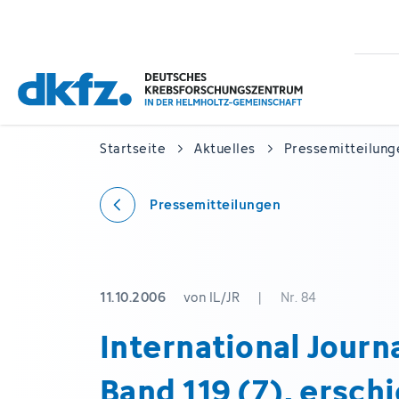
Zum
Zur
Hauptinhalt
Fußzeile
springen
springen
Startseite
Aktuelles
Pressemitteilung
Pressemitteilungen
11.10.2006
von IL/JR
|
Nr. 84
International Journa
Band 119 (7), ersch