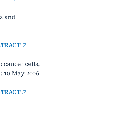
is and
BSTRACT
o cancer cells,
e: 10 May 2006
BSTRACT