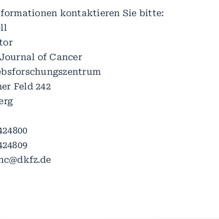
nformationen kontaktieren Sie bitte:
ll
tor
 Journal of Cancer
ebsforschungszentrum
er Feld 242
erg
 424800
424809
anc@dkfz.de