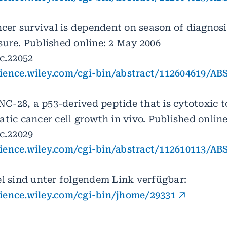
ncer survival is dependent on season of diagnos
sure. Published online: 2 May 2006
c.22052
ience.wiley.com/cgi-bin/abstract/112604619/A
PNC-28, a p53-derived peptide that is cytotoxic t
tic cancer cell growth in vivo. Published onlin
c.22029
ience.wiley.com/cgi-bin/abstract/112610113/A
el sind unter folgendem Link verfügbar:
ience.wiley.com/cgi-bin/jhome/29331