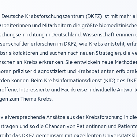
 Deutsche Krebsforschungszentrum (DKFZ) ist mit mehr al
arbeiterinnen und Mitarbeitern die größte biomedizinisch
schungseinrichtung in Deutschland. Wissenschaftlerinnen 
senschaftler erforschen im DKFZ, wie Krebs entsteht, erf
bsrisikofaktoren und suchen nach neuen Strategien, die v
schen an Krebs erkranken. Sie entwickeln neue Methoden
oren präziser diagnostiziert und Krebspatienten erfolgre
den können. Beim Krebsinformationsdienst (KID) des DKF
roffene, Interessierte und Fachkreise individuelle Antwort
gen zum Thema Krebs.
vielversprechende Ansätze aus der Krebsforschung in die 
rtragen und so die Chancen von Patientinnen und Patient
reibt das DKFZ gemeinsam mit exzellenten Universitätskl