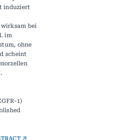
 induziert
s wirksam bei
. im
stum, ohne
d scheint
morzellen
.
VEGFR-1)
blished
BSTRACT