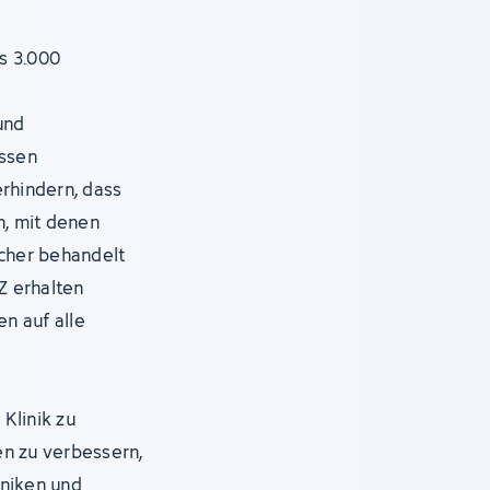
s 3.000
e
und
assen
erhindern, dass
, mit denen
icher behandelt
Z erhalten
en auf alle
Klinik zu
en zu verbessern,
iniken und