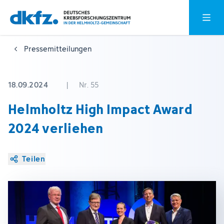
Zum
Zur
Hauptm
Hauptinhalt
Fußzeile
springen
springen
Pressemitteilungen
18.09.2024
|
Nr. 55
Helmholtz High Impact Award
2024 verliehen
Teilen