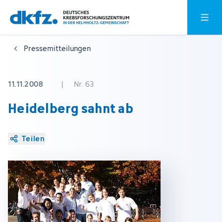
Zum
Zur
Hauptm
Hauptinhalt
Fußzeile
springen
springen
Pressemitteilungen
11.11.2008
|
Nr. 63
Heidelberg sahnt ab
Teilen