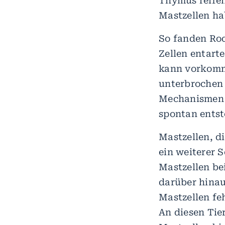
Thymus reife
Mastzellen ha
So fanden Rod
Zellen entart
kann vorkomm
unterbrochen 
Mechanismen b
spontan entst
Mastzellen, d
ein weiterer 
Mastzellen be
darüber hinau
Mastzellen fe
An diesen Tie