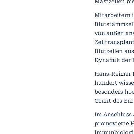
Mastzellen bi
Mitarbeitern 
Blutstammzell
von außen ans
Zelltransplan
Blutzellen au
Dynamik der 
Hans-Reimer R
hundert wisse
besonders hoc
Grant des Eur
Im Anschluss 
promovierte 
Immunbiologie