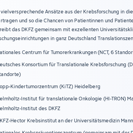
vielversprechende Ansätze aus der Krebsforschung in die 
rtragen und so die Chancen von Patientinnen und Patient
reibt das DKFZ gemeinsam mit exzellenten Universitätskl
schungseinrichtungen in ganz Deutschland Translationszen
ationales Centrum für Tumorerkrankungen (NCT, 6 Standor
eutsches Konsortium für Translationale Krebsforschung (D
tandorte)
opp-Kindertumorzentrum (KiTZ) Heidelberg
elmholtz-Institut für translationale Onkologie (HI-TRON) M
elmholtz-Institut des DKFZ
KFZ-Hector Krebsinstitut an der Universitätsmedizin Man
ationales Krebspräventionszentrum (gemeinsam mit der 