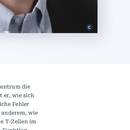
zentrum die
 er, wie sich
che Fehler
r anderem, wie
e T-Zellen im