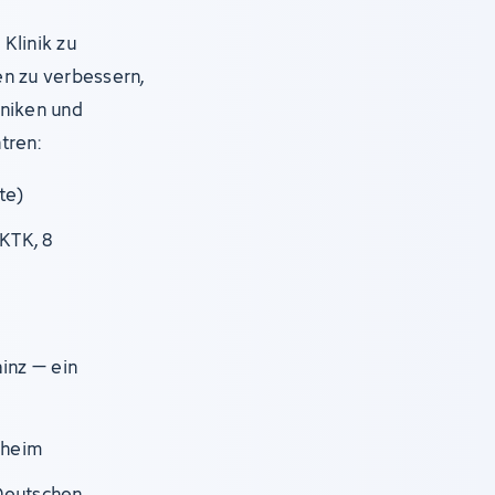
Klinik zu
en zu verbessern,
iniken und
tren:
te)
KTK, 8
ainz – ein
nheim
Deutschen