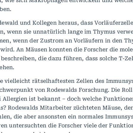
n, wie sich Makrophagen entwickeln und welch
ben.
ewald und Kollegen heraus, dass Vorläuferzelle
en, wenn sie unnatürlich lange im Thymus verwe
en, wenn der Zustrom an Vorläufern in den T
wird. An Mäusen konnten die Forscher die mol
eschreiben, die dazu führen, dass solche T-Ze
ehen.
ie vielleicht rätselhaftesten Zellen des Immunsy
Schwerpunkt von Rodewalds Forschung. Die Roll
i Allergien ist bekannt – doch welche Funktione
s? Rodewalds Mitarbeiter züchteten Mäuse, de
hlen, die aber ansonsten ein normales Immunsys
ren untersuchten die Forscher viele der Funktio