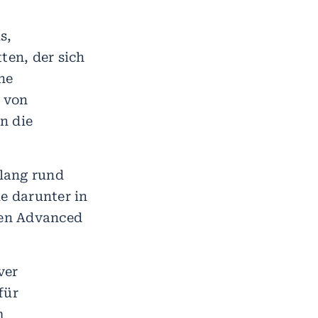
s,
en, der sich
ne
 von
n die
lang rund
e darunter in
nen Advanced
ver
für
m