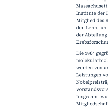
Massachusetts
Institute der
Mitglied des 
den Lehrstuhl 
der Abteilung
Krebsforschu
Die 1964 gegr
molekularbiol
werden von an
Leistungen vo
Nobelpreisträ
Vorstandsvors
Insgesamt wur
Mitgliedschaf