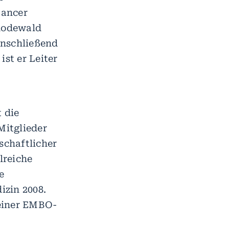
Cancer
 Rodewald
anschließend
ist er Leiter
 die
Mitglieder
schaftlicher
lreiche
e
izin 2008.
 einer EMBO-