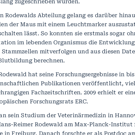
slang zugeschrieben wurden.
in Rodewalds Abteilung gelang es darüber hinau
en der Maus mit einem Leuchtmarker auszustatt
chalten lässt. So konnten sie erstmals sogar oh
tation im lebenden Organismus die Entwicklung
s Stammzellen mitverfolgen und aus diesen Date
Blutbildung berechnen.
odewald hat seine Forschungsergebnisse in bis
nschaftlichen Publikationen veröffentlicht, viel
hrangigen Fachzeitschriften. 2009 erhielt er ei
opäischen Forschungsrats ERC.
an sein Studium der Veterinärmedizin in Hanno
Hans-Reimer Rodewald am Max-Planck-Institut 
 in Freiburg. Danach forschte er als Postdoc a