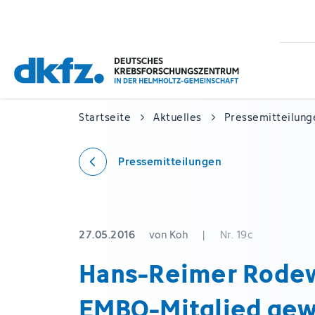
Zum
Zur
Hauptinhalt
Fußzeile
springen
springen
Startseite
Aktuelles
Pressemitteilung
Pressemitteilungen
27.05.2016
von Koh
|
Nr. 19c
Hans-Reimer Rode
EMBO-Mitglied gew