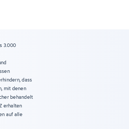
s 3.000
e
und
assen
erhindern, dass
, mit denen
icher behandelt
Z erhalten
en auf alle