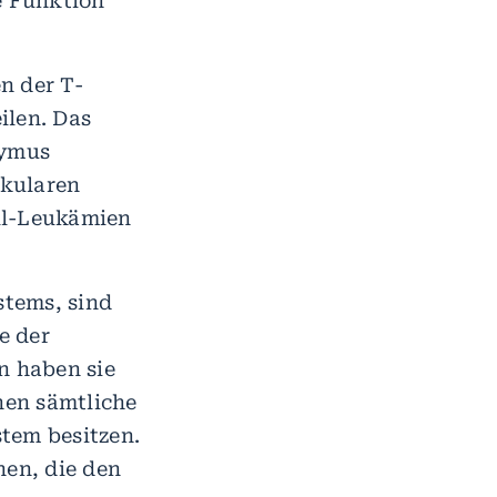
e Funktion
n der T-
ilen. Das
hymus
ekularen
ll-Leukämien
stems, sind
e der
n haben sie
nen sämtliche
tem besitzen.
nen, die den