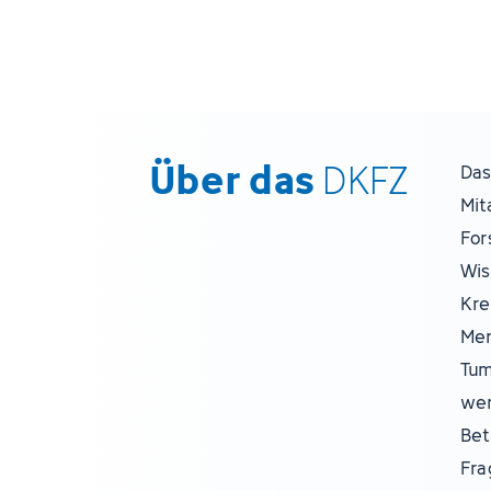
Über das
DKFZ
Das
Mit
For
Wis
Kre
Men
Tum
wer
Bet
Fra