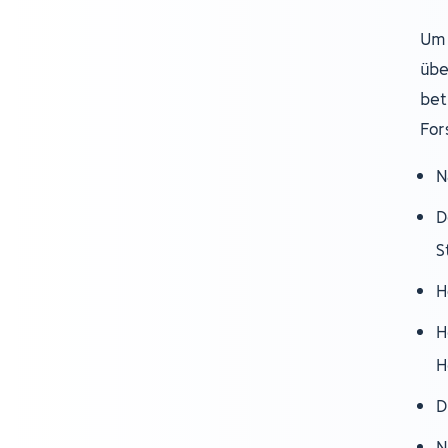
Um 
übe
bet
For
N
D
S
H
H
H
D
N