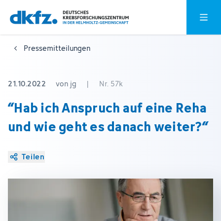
Zum
Zur
Hauptm
Hauptinhalt
Fußzeile
springen
springen
Pressemitteilungen
21.10.2022
von jg
|
Nr. 57k
“Hab ich Anspruch auf eine Reha
und wie geht es danach weiter?“
Teilen