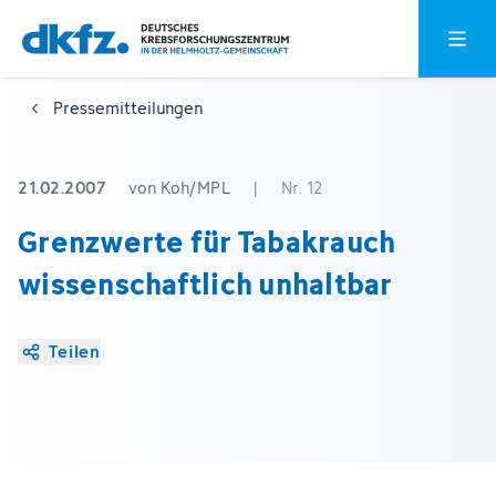
Zum
Zur
Hauptm
Hauptinhalt
Fußzeile
springen
springen
Pressemitteilungen
21.02.2007
von Koh/MPL
|
Nr. 12
Grenzwerte für Tabakrauch
wissenschaftlich unhaltbar
Teilen