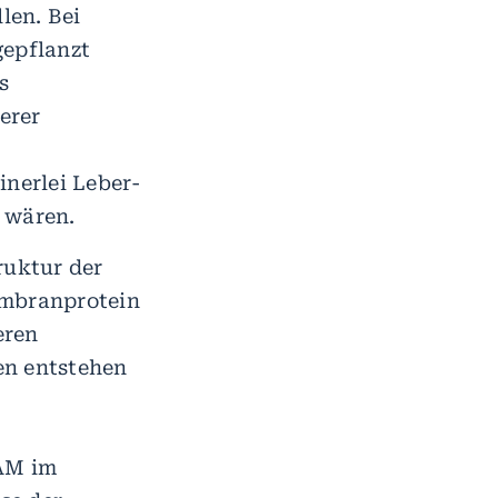
len. Bei
epflanzt
s
erer
inerlei Leber-
 wären.
ruktur der
embranprotein
eren
en entstehen
AM im