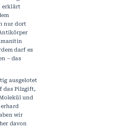
 erklärt
 dem
n nur dort
Antikörper
 Amanitin
rdem darf es
en – das
tig ausgelotet
das Pilzgift,
-Molekül und
Gerhard
haben wir
aher davon