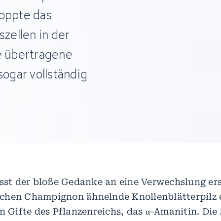
toppte das
zellen in der
se übertragene
ogar vollständig
ässt der bloße Gedanke an eine Verwechslung er
hen Champignon ähnelnde Knollenblätterpilz e
en Gifte des Pflanzenreichs, das α-Amanitin. Die