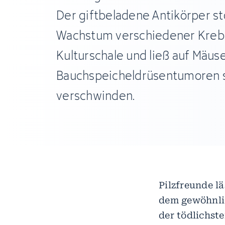
Der giftbeladene Antikörper s
Wachstum verschiedener Krebs
Kulturschale und ließ auf Mäu
Bauchspeicheldrüsentumoren s
verschwinden.
Pilzfreunde l
dem gewöhnlic
der tödlichst