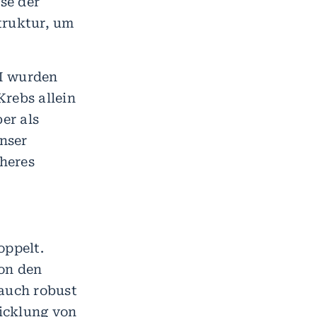
se der
truktur, um
M wurden
Krebs allein
er als
nser
heres
oppelt.
von den
 auch robust
icklung von