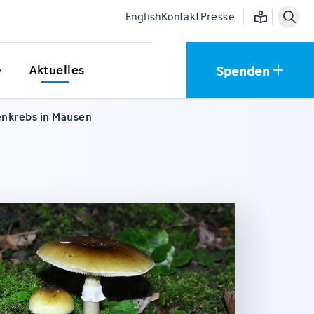
Einfache Sprac
English
Kontakt
Presse
Spenden
e
Aktuelles
enkrebs in Mäusen