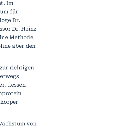
t. Im
rum für
oge Dr.
sor Dr. Heinz
eine Methode,
ohne aber den
zur richtigen
terwegs
er, dessen
nprotein
ikörper
s Wachstum von