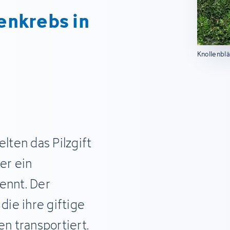
enkrebs in
Knollenblä
ten das Pilzgift
er ein
ennt. Der
die ihre giftige
en transportiert.