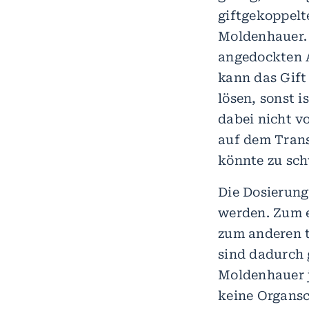
giftgekoppelt
Moldenhauer. 
angedockten A
kann das Gift
lösen, sonst i
dabei nicht v
auf dem Trans
könnte zu sc
Die Dosierung
werden. Zum e
zum anderen 
sind dadurch 
Moldenhauer j
keine Organsc