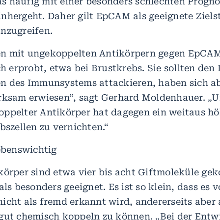
 häufig mit einer besonders schlechten Progno
nhergeht. Daher gilt EpCAM als geeignete Ziels
nzugreifen.
n mit ungekoppelten Antikörpern gegen EpCA
ch erprobt, etwa bei Brustkrebs. Sie sollten den 
n des Immunsystems attackieren, haben sich ab
rksam erwiesen“, sagt Gerhard Moldenhauer. „U
ppelter Antikörper hat dagegen ein weitaus hö
bszellen zu vernichten.“
lebenswichtig
körper sind etwa vier bis acht Giftmoleküle gek
als besonders geeignet. Es ist so klein, dass es 
icht als fremd erkannt wird, andererseits aber
gut chemisch koppeln zu können. „Bei der Entw