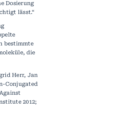
ine Dosierung
htigt lässt.“
ng
ppelte
h bestimmte
oleküle, die
grid Herr, Jan
in-Conjugated
 Against
stitute 2012;