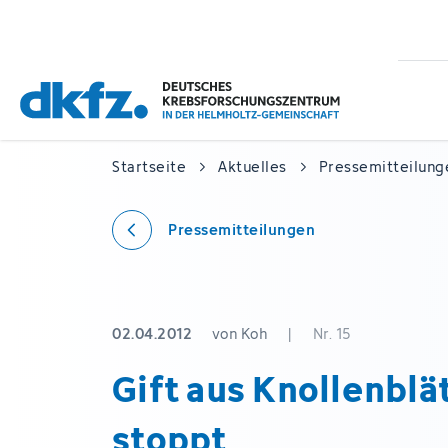
Zum
Zur
Hauptinhalt
Fußzeile
springen
springen
Startseite
Aktuelles
Pressemitteilung
Pressemitteilungen
02.04.2012
von Koh
|
Nr. 15
Gift aus Knollenblä
stoppt