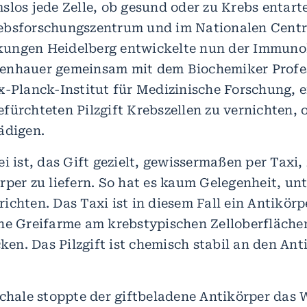
slos jede Zelle, ob gesund oder zu Krebs entarte
ebsforschungszentrum und im Nationalen Cent
ungen Heidelberg entwickelte nun der Immunol
enhauer gemeinsam mit dem Biochemiker Profes
x-Planck-Institut für Medizinische Forschung, 
fürchteten Pilzgift Krebszellen zu vernichten, 
ädigen.
i ist, das Gift gezielt, gewissermaßen per Taxi, 
rper zu liefern. So hat es kaum Gelegenheit, un
ichten. Das Taxi ist in diesem Fall ein Antikörp
he Greifarme am krebstypischen Zelloberfläche
n. Das Pilzgift ist chemisch stabil an den Ant
schale stoppte der giftbeladene Antikörper da