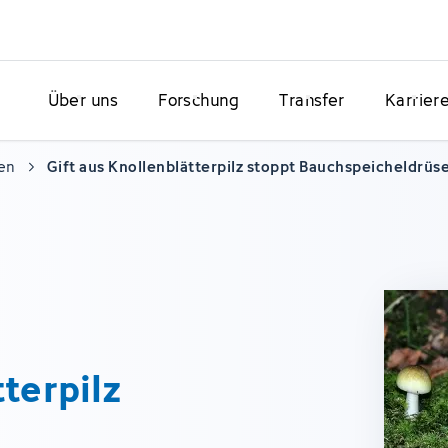
Über uns
Forschung
Transfer
Karrier
en
Gift aus Knollenblätterpilz stoppt Bauchspeicheldrüs
tterpilz