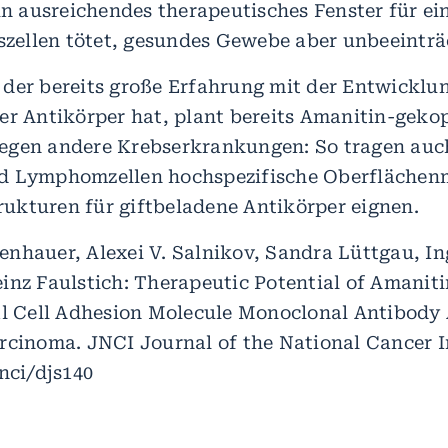
ein ausreichendes therapeutisches Fenster für e
szellen tötet, gesundes Gewebe aber unbeeinträc
der bereits große Erfahrung mit der Entwicklu
er Antikörper hat, plant bereits Amanitin-geko
egen andere Krebserkrankungen: So tragen auc
d Lymphomzellen hochspezifische Oberflächenm
trukturen für giftbeladene Antikörper eignen.
nhauer, Alexei V. Salnikov, Sandra Lüttgau, In
inz Faulstich: Therapeutic Potential of Amanit
al Cell Adhesion Molecule Monoclonal Antibody
rcinoma. JNCI Journal of the National Cancer In
nci/djs140