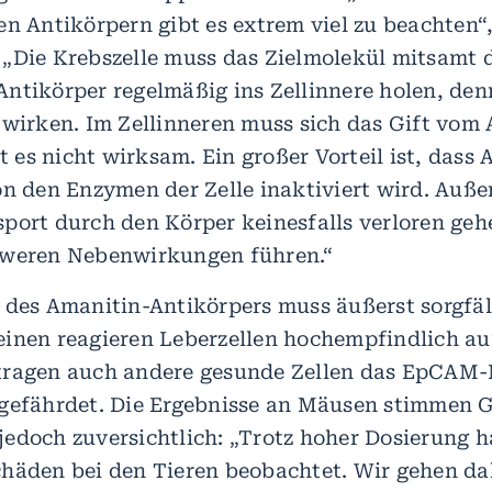
en Antikörpern gibt es extrem viel zu beachten“,
„Die Krebszelle muss das Zielmolekül mitsamt
ntikörper regelmäßig ins Zellinnere holen, den
 wirken. Im Zellinneren muss sich das Gift vom 
st es nicht wirksam. Ein großer Vorteil ist, dass
on den Enzymen der Zelle inaktiviert wird. Auße
port durch den Körper keinesfalls verloren geh
hweren Nebenwirkungen führen.“
 des Amanitin-Antikörpers muss äußerst sorgfäl
inen reagieren Leberzellen hochempfindlich auf 
tragen auch andere gesunde Zellen das EpCAM
gefährdet. Die Ergebnisse an Mäusen stimmen 
edoch zuversichtlich: „Trotz hoher Dosierung 
häden bei den Tieren beobachtet. Wir gehen d