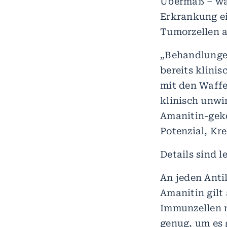
Übermaß – was
Erkrankung ei
Tumorzellen a
„Behandlunge
bereits klinis
mit den Waffe
klinisch unwi
Amanitin-geko
Potenzial, Kre
Details sind 
An jeden Anti
Amanitin gilt 
Immunzellen n
genug, um es 