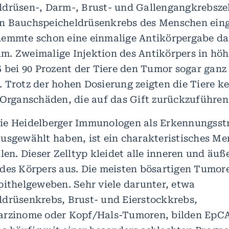
drüsen-, Darm-, Brust- und Gallengangkrebszel
n Bauchspeicheldrüsenkrebs des Menschen eing
emmte schon eine einmalige Antikörpergabe da
. Zweimalige Injektion des Antikörpers in höh
ß bei 90 Prozent der Tiere den Tumor sogar ganz
 Trotz der hohen Dosierung zeigten die Tiere ke
 Organschäden, die auf das Gift zurückzuführen
ie Heidelberger Immunologen als Erkennungsst
usgewählt haben, ist ein charakteristisches M
len. Dieser Zelltyp kleidet alle inneren und äuß
des Körpers aus. Die meisten bösartigen Tumor
pithelgeweben. Sehr viele darunter, etwa
drüsenkrebs, Brust- und Eierstockkrebs,
arzinome oder Kopf/Hals-Tumoren, bilden EpC