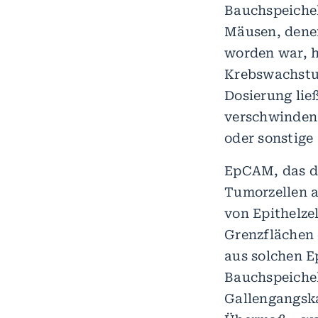
Bauchspeichel
Mäusen, dene
worden war, h
Krebswachstum
Dosierung lie
verschwinden.
oder sonstige
EpCAM, das d
Tumorzellen a
von Epithelzel
Grenzflächen 
aus solchen E
Bauchspeichel
Gallengangsk