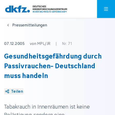
Zum
Zur
Hauptm
Hauptinhalt
Fußzeile
springen
springen
Pressemitteilungen
07.12.2005
von MPL/JR
|
Nr. 71
Gesundheitsgefährdung durch
Passivrauchen- Deutschland
muss handeln
Teilen
Tabakrauch in Innenräumen ist keine
Belästigung, sondern eine