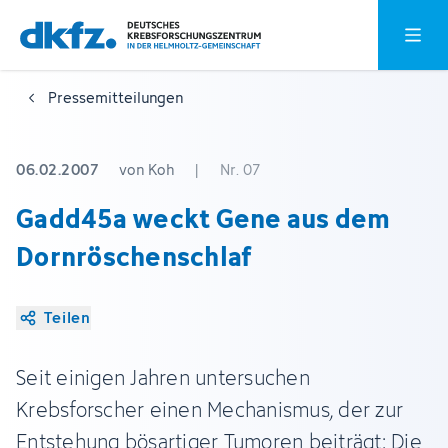
Zum
Zur
Hauptm
Hauptinhalt
Fußzeile
springen
springen
Pressemitteilungen
06.02.2007
von Koh
|
Nr. 07
Gadd45a weckt Gene aus dem
Dornröschenschlaf
Teilen
Seit einigen Jahren untersuchen
Krebsforscher einen Mechanismus, der zur
Entstehung bösartiger Tumoren beiträgt: Die