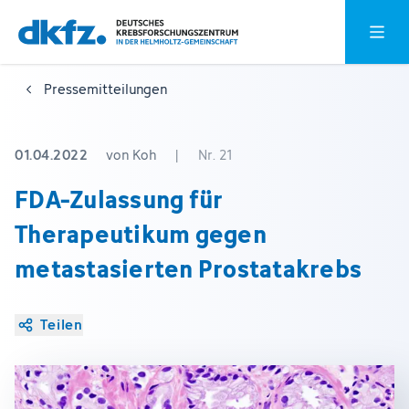
Zum
Zur
Hauptm
Hauptinhalt
Fußzeile
springen
springen
Pressemitteilungen
01.04.2022
von Koh
|
Nr. 21
FDA-Zulassung für
Therapeutikum gegen
metastasierten Prostatakrebs
Teilen