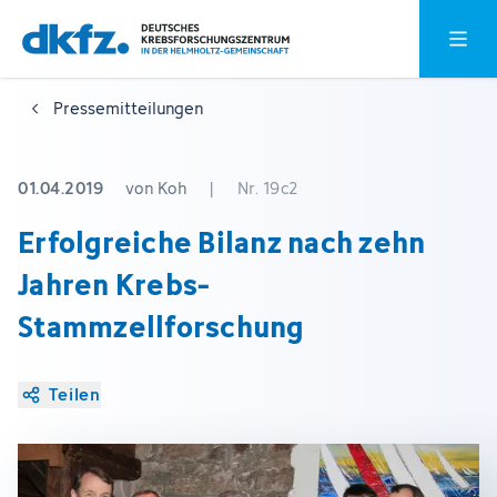
Zum
Zur
Hauptm
Hauptinhalt
Fußzeile
springen
springen
Pressemitteilungen
01.04.2019
von Koh
|
Nr. 19c2
Erfolgreiche Bilanz nach zehn
Jahren Krebs-
Stammzellforschung
Teilen