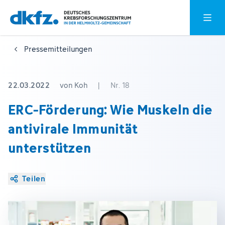
Zum
Zur
Hauptm
Hauptinhalt
Fußzeile
springen
springen
Pressemitteilungen
22.03.2022
von Koh
|
Nr. 18
ERC-Förderung: Wie Muskeln die
antivirale Immunität
unterstützen
Teilen