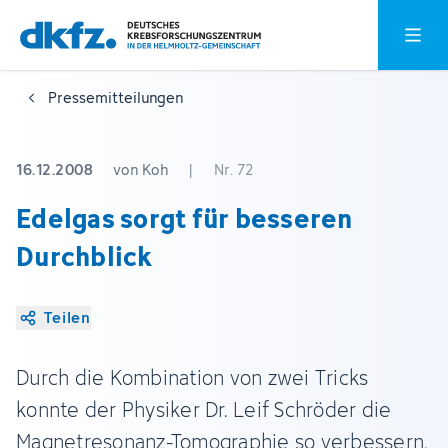
Zum
Zur
Hauptm
Hauptinhalt
Fußzeile
springen
springen
Pressemitteilungen
16.12.2008
von Koh
|
Nr. 72
Edelgas sorgt für besseren
Durchblick
Teilen
Durch die Kombination von zwei Tricks
konnte der Physiker Dr. Leif Schröder die
Magnetresonanz-Tomographie so verbessern,