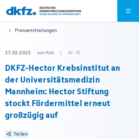
Zum
Zur
Hauptm
Hauptinhalt
Fußzeile
springen
springen
Pressemitteilungen
27.02.2025
von Koh
|
Nr. 10
DKFZ-Hector Krebsinstitut an
der Universitätsmedizin
Mannheim: Hector Stiftung
stockt Fördermittel erneut
großzügig auf
Teilen