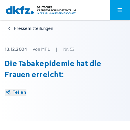
Zum
Zur
Hauptm
Hauptinhalt
Fußzeile
springen
springen
Pressemitteilungen
13.12.2004
von MPL
|
Nr. 53
Die Tabakepidemie hat die
Frauen erreicht:
Teilen