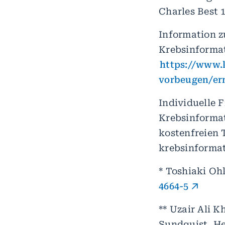
Charles Best 
Information z
Krebsinformat
https://www.
vorbeugen/er
Individuelle 
Krebsinformat
kostenfreien 
krebsinformat
* Toshiaki Oh
4664-5
** Uzair Ali 
Sundquist, He