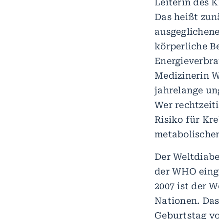
Leiterin des 
Das heißt zun
ausgeglichene
körperliche B
Energieverbra
Medizinerin W
jahrelange un
Wer rechtzeit
Risiko für Kr
metabolischen
Der Weltdiabe
der WHO einge
2007 ist der W
Nationen. Das
Geburtstag vo