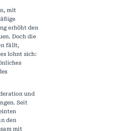
n, mit
mäßige
ung erhöht den
uen. Doch die
 fällt,
s lohnt sich:
önliches
des
ederation und
ngen. Seit
reinten
an den
nsam mit