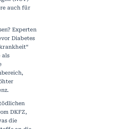
re auch für
sen? Experten
evor Diabetes
rkrankheit“
 als
e
hbereich,
öhter
enz.
tödlichen
 vom DKFZ,
was die