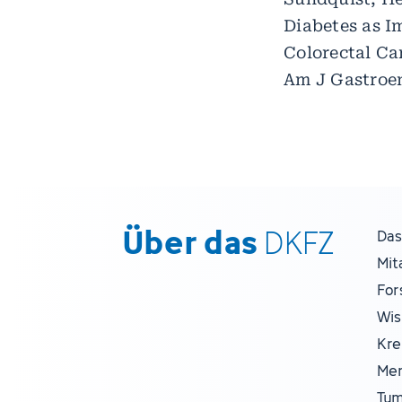
Diabetes as I
Colorectal Ca
Am J Gastroen
Über das
DKFZ
Das
Mit
For
Wis
Kre
Men
Tum