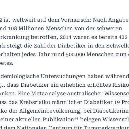
 2 ist weltweit auf dem Vormarsch: Nach Angab
nd 108 Millionen Menschen von der schweren
rkrankung betroffen, 2014 waren es bereits 422 
rk steigt die Zahl der Diabetiker in den Schwell
rhalten jedes Jahr rund 500.000 Menschen zum 
etes.
idemiologische Untersuchungen haben während 
gt, dass Diabetiker ein erheblich erhöhtes Risik
anken. Eine Metaanalyse australischer Wissensc
dass das Krebsrisiko männlicher Diabetiker 19 P
isiko der Allgemeinbevölkerung, bei Diabetikeri
 einer aktuellen Publikation** belegen Wissensc
 dem Nationalen Centrum für Tumorerkranku