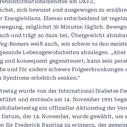
Krebsinformationsdienstes am DKFZ.
ächst, sich bewusst und ausgewogen zu ernähre
r Energiebilanz. Ebenso entscheidend ist regel
ewegung, möglichst 30 Minuten täglich. Beweg
uch und trägt so dazu bei, Übergewicht abzuba
eg-Remers weiß auch, wie schwer es den meisten
gesunde Lebensgewohnheiten abzulegen. „Aber e
ig und konsequent gegensteuert, kann sein pers
ebs und für andere schwere Folgeerkrankungen 
 Syndroms erheblich senken.“
testag wurde von der International Diabetes F
führt und erstmals am 14. November 1991 bega
eltdiabetestag ein offizieller Aktionstag der Ve
 Datum, der 14. November, wurde gewählt, um 
n Sir Frederick Banting zu erinnern, der gemei