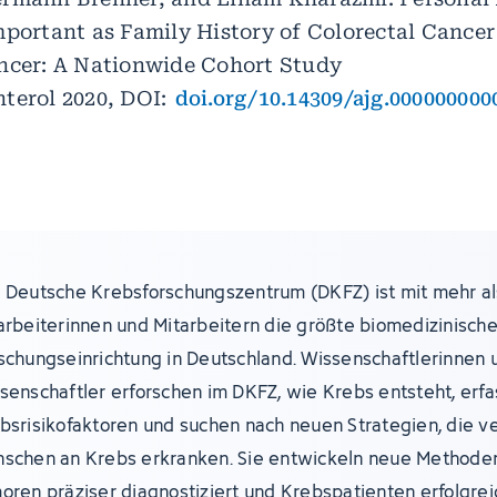
mportant as Family History of Colorectal Cancer 
ncer: A Nationwide Cohort Study
terol 2020, DOI:
doi.org/10.14309/ajg.000000000
 Deutsche Krebsforschungszentrum (DKFZ) ist mit mehr al
arbeiterinnen und Mitarbeitern die größte biomedizinisch
schungseinrichtung in Deutschland. Wissenschaftlerinnen 
senschaftler erforschen im DKFZ, wie Krebs entsteht, erf
bsrisikofaktoren und suchen nach neuen Strategien, die v
schen an Krebs erkranken. Sie entwickeln neue Methoden
oren präziser diagnostiziert und Krebspatienten erfolgre