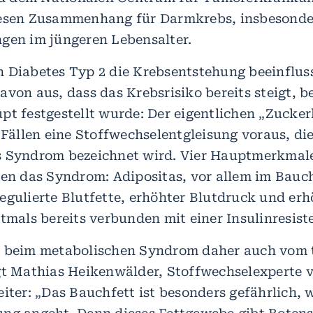
iesen Zusammenhang für Darmkrebs, insbesonde
gen im jüngeren Lebensalter.
 Diabetes Typ 2 die Krebsentstehung beeinflus
avon aus, dass das Krebsrisiko bereits steigt, b
pt festgestellt wurde: Der eigentlichen „Zucke
 Fällen eine Stoffwechselentgleisung voraus, die
s Syndrom bezeichnet wird. Vier Hauptmerkmal
ren das Syndrom: Adipositas, vor allem im Bauc
egulierte Blutfette, erhöhter Blutdruck und erh
tmals bereits verbunden mit einer Insulinresist
n beim metabolischen Syndrom daher auch vom 
gt Mathias Heikenwälder, Stoffwechselexperte
iter: „Das Bauchfett ist besonders gefährlich, 