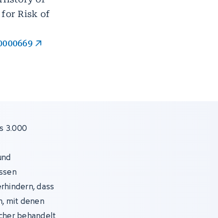
for Risk of
0000669
s 3.000
e
und
assen
erhindern, dass
, mit denen
icher behandelt