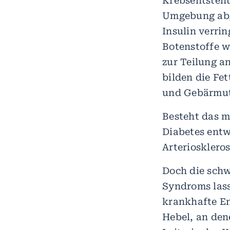
Krebsentstehu
Umgebung ab,
Insulin verri
Botenstoffe w
zur Teilung 
bilden die Fe
und Gebärmut
Besteht das m
Diabetes entw
Arteriosklero
Doch die schw
Syndroms lass
krankhafte E
Hebel, an den