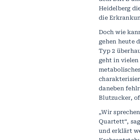
Heidelberg d
die Erkrankun
Doch wie kann
gehen heute d
Typ 2 überhau
geht in vielen
metabolische
charakterisie
daneben fehlr
Blutzucker, of
„Wir spreche
Quartett“, sa
und erklärt we