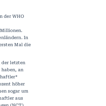
en der WHO
Millionen.
enländern. In
ersten Mal die
der letzten
o haben, an
haftler*
rozent höher
nnen sogar um
haftler aus
ngen (NCT)