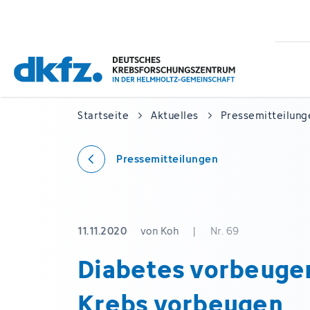
Zum
Zur
Hauptinhalt
Fußzeile
springen
springen
Startseite
Aktuelles
Pressemitteilung
Pressemitteilungen
11.11.2020
von Koh
|
Nr. 69
Diabetes vorbeuge
Krebs vorbeugen