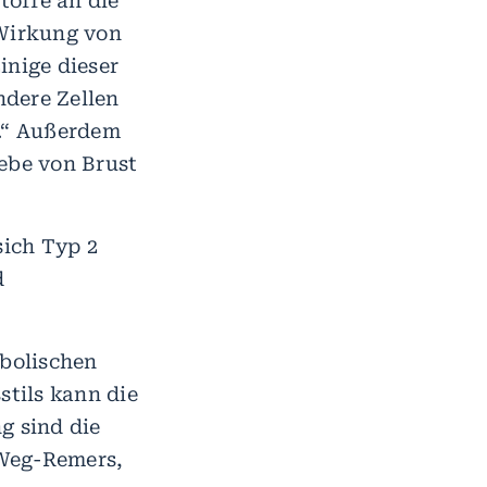
toffe an die
Wirkung von
inige dieser
ndere Zellen
.“ Außerdem
webe von Brust
ich Typ 2
d
bolischen
tils kann die
g sind die
 Weg-Remers,