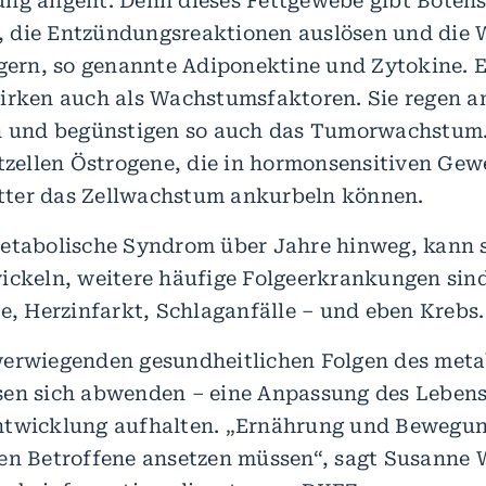
ng angeht. Denn dieses Fettgewebe gibt Botens
 die Entzündungsreaktionen auslösen und die 
ngern, so genannte Adiponektine und Zytokine. E
irken auch als Wachstumsfaktoren. Sie regen a
an und begünstigen so auch das Tumorwachstum
ttzellen Östrogene, die in hormonsensitiven Ge
ter das Zellwachstum ankurbeln können.
etabolische Syndrom über Jahre hinweg, kann s
ickeln, weitere häufige Folgeerkrankungen sin
se, Herzinfarkt, Schlaganfälle – und eben Krebs.
erwiegenden gesundheitlichen Folgen des meta
en sich abwenden – eine Anpassung des Lebenss
ntwicklung aufhalten. „Ernährung und Bewegun
en Betroffene ansetzen müssen“, sagt Susanne