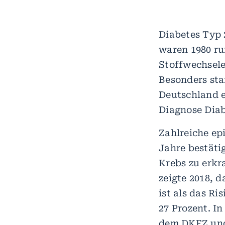
Diabetes Typ
waren 1980 ru
Stoffwechsele
Besonders sta
Deutschland e
Diagnose Diab
Zahlreiche ep
Jahre bestäti
Krebs zu erkr
zeigte 2018, 
ist als das R
27 Prozent. In
dem DKFZ und