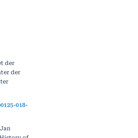
t der
ter der
ter
00125-018-
 Jan
History of