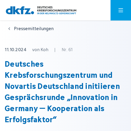
Zum
Zur
Hauptm
Hauptinhalt
Fußzeile
springen
springen
Pressemitteilungen
11.10.2024
von Koh
|
Nr. 61
Deutsches
Krebsforschungszentrum und
Novartis Deutschland initiieren
Gesprächsrunde „Innovation in
Germany – Kooperation als
Erfolgsfaktor“