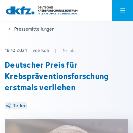
Zum
Zur
Hauptm
Hauptinhalt
Fußzeile
springen
springen
Pressemitteilungen
18.10.2021
von Koh
|
Nr. 56
Deutscher Preis für
Krebspräventionsforschung
erstmals verliehen
Teilen