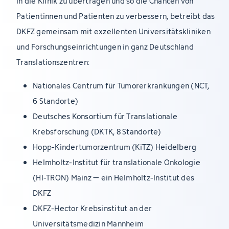
in die Klinik zu übertragen und so die Chancen von
Patientinnen und Patienten zu verbessern, betreibt das
DKFZ gemeinsam mit exzellenten Universitätskliniken
und Forschungseinrichtungen in ganz Deutschland
Translationszentren:
Nationales Centrum für Tumorerkrankungen (NCT,
6 Standorte)
Deutsches Konsortium für Translationale
Krebsforschung (DKTK, 8 Standorte)
Hopp-Kindertumorzentrum (KiTZ) Heidelberg
Helmholtz-Institut für translationale Onkologie
(HI-TRON) Mainz – ein Helmholtz-Institut des
DKFZ
DKFZ-Hector Krebsinstitut an der
Universitätsmedizin Mannheim