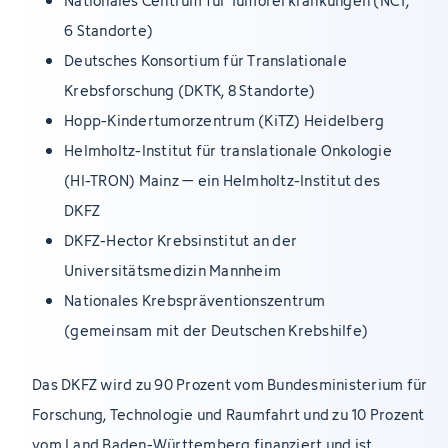
Nationales Centrum für Tumorerkrankungen (NCT,
6 Standorte)
Deutsches Konsortium für Translationale
Krebsforschung (DKTK, 8 Standorte)
Hopp-Kindertumorzentrum (KiTZ) Heidelberg
Helmholtz-Institut für translationale Onkologie
(HI-TRON) Mainz – ein Helmholtz-Institut des
DKFZ
DKFZ-Hector Krebsinstitut an der
Universitätsmedizin Mannheim
Nationales Krebspräventionszentrum
(gemeinsam mit der Deutschen Krebshilfe)
Das DKFZ wird zu 90 Prozent vom Bundesministerium für
Forschung, Technologie und Raumfahrt und zu 10 Prozent
vom Land Baden-Württemberg finanziert und ist