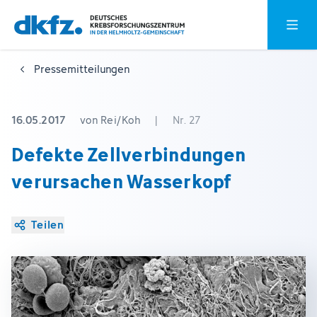
Zum
Zur
Hauptm
Hauptinhalt
Fußzeile
springen
springen
Pressemitteilungen
16.05.2017
von Rei/Koh
|
Nr. 27
Defekte Zellverbindungen
verursachen Wasserkopf
Teilen