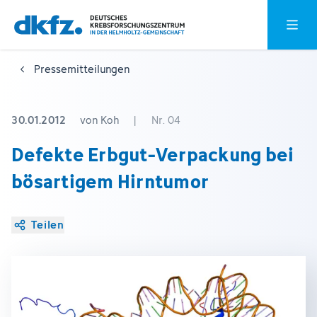
Zum
Zur
Hauptm
Hauptinhalt
Fußzeile
springen
springen
Pressemitteilungen
30.01.2012
von Koh
|
Nr. 04
Defekte Erbgut-Verpackung bei
bösartigem Hirntumor
Teilen