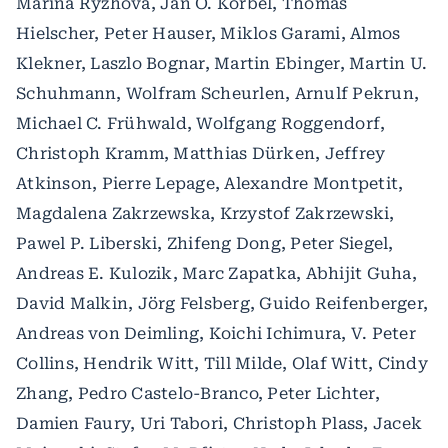
Marina Ryzhova, Jan O. Korbel, Thomas
Hielscher, Peter Hauser, Miklos Garami, Almos
Klekner, Laszlo Bognar, Martin Ebinger, Martin U.
Schuhmann, Wolfram Scheurlen, Arnulf Pekrun,
Michael C. Frühwald, Wolfgang Roggendorf,
Christoph Kramm, Matthias Dürken, Jeffrey
Atkinson, Pierre Lepage, Alexandre Montpetit,
Magdalena Zakrzewska, Krzystof Zakrzewski,
Pawel P. Liberski, Zhifeng Dong, Peter Siegel,
Andreas E. Kulozik, Marc Zapatka, Abhijit Guha,
David Malkin, Jörg Felsberg, Guido Reifenberger,
Andreas von Deimling, Koichi Ichimura, V. Peter
Collins, Hendrik Witt, Till Milde, Olaf Witt, Cindy
Zhang, Pedro Castelo-Branco, Peter Lichter,
Damien Faury, Uri Tabori, Christoph Plass, Jacek