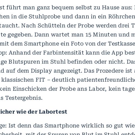
st führt man ganz bequem selbst zu Hause aus:
hen in die Stuhlprobe und dann in ein Röhrchen
taucht. Nach Schütteln der Probe werden drei 
tte gegeben. Dann wartet man 15 Minuten und 
mit dem Smartphone ein Foto von der Testkasse
App: Anhand der Farbintensität kann die App be
ige Blutspuren im Stuhl befinden oder nicht. Da
 auf dem Display angezeigt. Das Prozedere ist 
 klassischen FIT – deutlich patientenfreundlich
kein Einschicken der Probe ans Labor, kein tag
s Testergebnis.
sicher wie der Labortest
age: Ist denn das Smartphone wirklich so gut wie
sicherheit, mit der Spuren von Blut im Stuhl ent