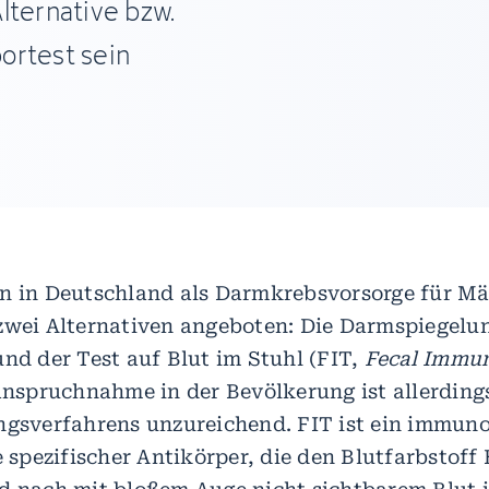
lternative bzw.
ortest sein
n in Deutschland als Darmkrebsvorsorge für M
zwei Alternativen angeboten: Die Darmspiegelu
und der Test auf Blut im Stuhl (FIT,
Fecal Immu
nanspruchnahme in der Bevölkerung ist allerdings
ngsverfahrens unzureichend. FIT ist ein immun
fe spezifischer Antikörper, die den Blutfarbstof