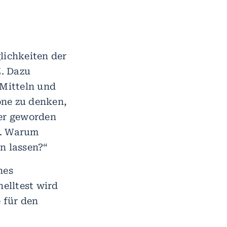
ichkeiten der
. Dazu
 Mitteln und
one zu denken,
ter geworden
t. Warum
en lassen?“
nes
elltest wird
 für den