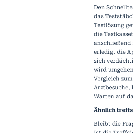
Den Schnellte
das Teststäbc
Testlösung ge
die Testkasse
anschließend 
erledigt die 
sich verdächt
wird umgehend
Vergleich zum
Arztbesuche, 
Warten auf da
Ähnlich treff
Bleibt die Fr
Ist die Treff