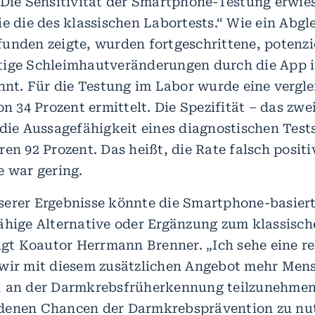
„Die Sensitivität der Smartphone-Testung erwies
e die des klassischen Labortests.“ Wie ein Abgl
unden zeigte, wurden fortgeschrittene, potenzi
ige Schleimhautveränderungen durch die App i
annt. Für die Testung im Labor wurde eine vergl
on 34 Prozent ermittelt. Die Spezifität – das zwe
 die Aussagefähigkeit eines diagnostischen Tests
en 92 Prozent. Das heißt, die Rate falsch positi
e war gering.
erer Ergebnisse könnte die Smartphone-basier
ähige Alternative oder Ergänzung zum klassisch
agt Koautor Herrmann Brenner. „Ich sehe eine re
wir mit diesem zusätzlichen Angebot mehr Mens
, an der Darmkrebsfrüherkennung teilzunehmen
denen Chancen der Darmkrebsprävention zu nu