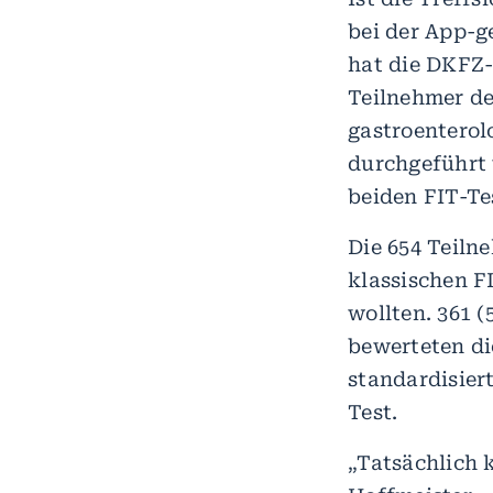
bei der App-g
hat die DKFZ-
Teilnehmer de
gastroenterol
durchgeführt 
beiden FIT-Te
Die 654 Teiln
klassischen F
wollten. 361 
bewerteten d
standardisier
Test.
„Tatsächlich 