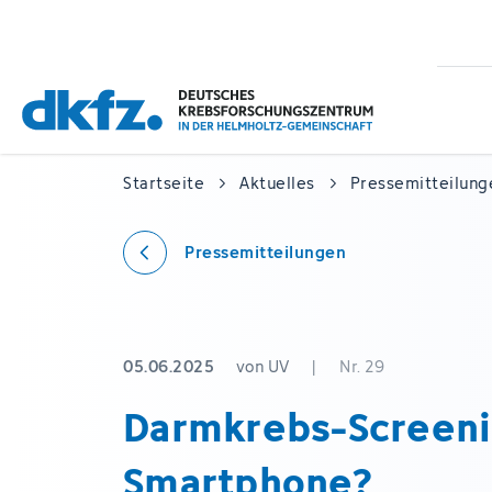
Zum
Zur
Hauptinhalt
Fußzeile
springen
springen
Startseite
Aktuelles
Pressemitteilung
Pressemitteilungen
05.06.2025
von UV
|
Nr. 29
Darmkrebs-Screeni
Smartphone?