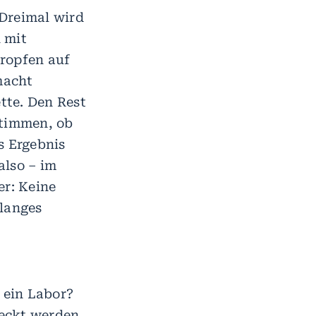
 Dreimal wird
 mit
Tropfen auf
macht
tte. Den Rest
stimmen, ob
s Ergebnis
also – im
er: Keine
elanges
 ein Labor?
deckt werden,