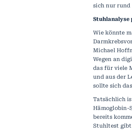
sich nur rund
Stuhlanalyse
Wie könnte m
Darmkrebsvors
Michael Hoffm
Wegen an digi
das für viele
und aus der L
sollte sich d
Tatsächlich i
Hämoglobin-Sc
bereits komme
Stuhltest gib