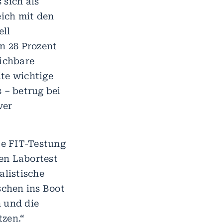
 sich als
eich mit den
ell
n 28 Prozent
eichbare
ite wichtige
 – betrug bei
ver
te FIT-Testung
en Labortest
alistische
chen ins Boot
 und die
tzen.“