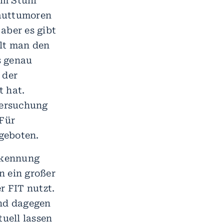
im Stuhl
hauttumoren
aber es gibt
hlt man den
s genau
 der
t hat.
tersuchung
 Für
ngeboten.
erkennung
n ein großer
 FIT nutzt.
and dagegen
tuell lassen