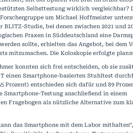
estützten Selbsttestung wirklich vergleichbar? 
Forschergruppe um Michael Hoffmeister unters
r BLITZ-Studie, bei denen zwischen 2021 und 20
ogischen Praxen in Süddeutschland eine Darms
werden sollte, erhielten das Angebot, bei dem V
sts mitzumachen. Die Koloskopie erfolgte plan
ehmer konnten sich frei entscheiden, ob sie zusä
IT einen Smartphone-basierten Stuhltest durch
(55 Prozent) entschieden sich dafür und 89 Proze
ie Smartphone-Testung anschließend in einem
ten Fragebogen als nützliche Alternative zum kl
kann das Smartphone mit dem Labor mithalten“,