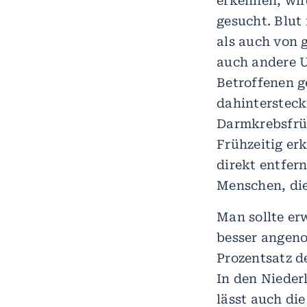
erkennen, wir
gesucht. Blut
als auch von 
auch andere U
Betroffenen g
dahintersteck
Darmkrebsfrüh
Frühzeitig e
direkt entfer
Menschen, die
Man sollte er
besser angeno
Prozentsatz d
In den Nieder
lässt auch die