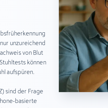
ebsfrüherkennung
 nur unzureichend
Nachweis von Blut
 Stuhltests können
hl aufspüren.
) sind der Frage
hone-basierte