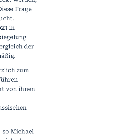
Diese Frage
ucht.
23 in
piegelung
ergleich der
mäßig.
tzlich zum
führen
nt von ihnen
assischen
 so Michael