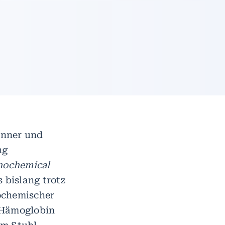
änner und
ng
nochemical
 bislang trotz
ochemischer
f Hämoglobin