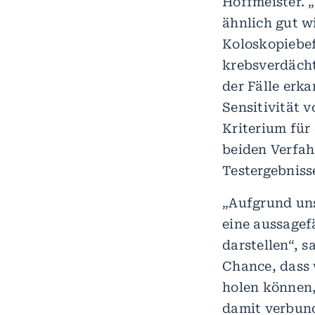
Hoffmeister. 
ähnlich gut wi
Koloskopiebef
krebsverdächt
der Fälle erk
Sensitivität v
Kriterium für
beiden Verfahr
Testergebniss
„Aufgrund uns
eine aussagef
darstellen“, s
Chance, dass 
holen können
damit verbun