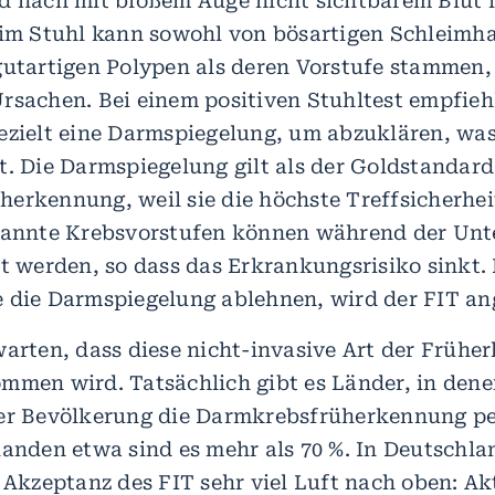
d nach mit bloßem Auge nicht sichtbarem Blut 
 im Stuhl kann sowohl von bösartigen Schleim
gutartigen Polypen als deren Vorstufe stammen, 
rsachen. Bei einem positiven Stuhltest empfie
ezielt eine Darmspiegelung, um abzuklären, wa
t. Die Darmspiegelung gilt als der Goldstandard
erkennung, weil sie die höchste Treffsicherhei
rkannte Krebsvorstufen können während der Un
nt werden, so dass das Erkrankungsrisiko sinkt.
 die Darmspiegelung ablehnen, wird der FIT a
warten, dass diese nicht-invasive Art der Früh
mmen wird. Tatsächlich gibt es Länder, in dene
er Bevölkerung die Darmkrebsfrüherkennung per
landen etwa sind es mehr als 70 %. In Deutschl
 Akzeptanz des FIT sehr viel Luft nach oben: Ak