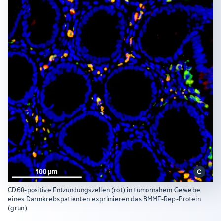
CD68-positive Entzündungszellen (rot) in tumornahem Gewebe
eines Darmkrebspatienten exprimieren das BMMF-Rep-Protein
(grün)