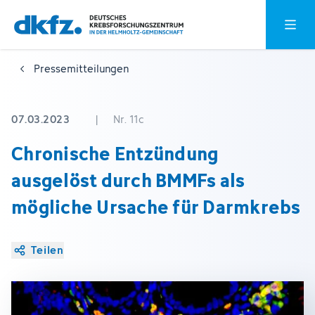
Zum
Zur
Hauptm
Hauptinhalt
Fußzeile
springen
springen
Pressemitteilungen
07.03.2023
|
Nr. 11c
Chronische Entzündung
ausgelöst durch BMMFs als
mögliche Ursache für Darmkrebs
Teilen