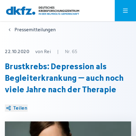
Zum
Zur
Hauptm
Hauptinhalt
Fußzeile
springen
springen
Pressemitteilungen
22.10.2020
von Rei
|
Nr. 65
Brustkrebs: Depression als
Begleiterkrankung – auch noch
viele Jahre nach der Therapie
Teilen