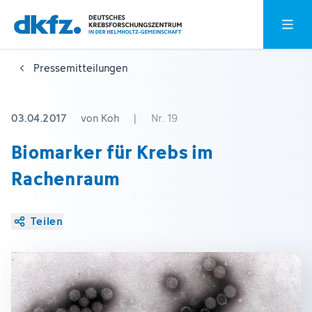
Zum
Zur
Hauptm
Hauptinhalt
Fußzeile
springen
springen
Pressemitteilungen
03.04.2017
von Koh
|
Nr. 19
Biomarker für Krebs im
Rachenraum
Teilen