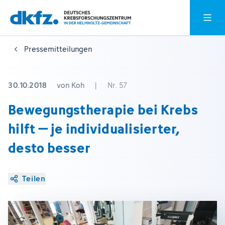
Zum
Zur
Hauptm
Hauptinhalt
Fußzeile
springen
springen
Pressemitteilungen
30.10.2018
von Koh
|
Nr. 57
Bewegungstherapie bei Krebs
hilft – je individualisierter,
desto besser
Teilen