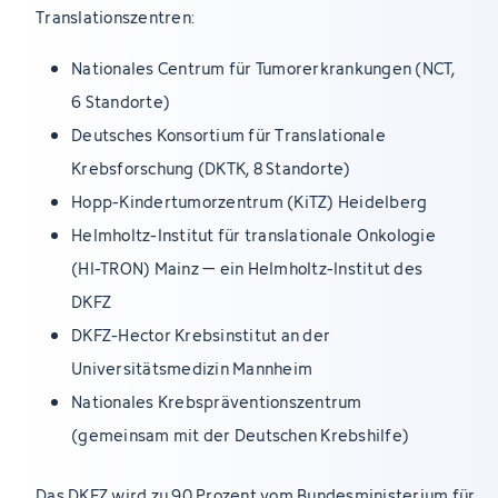
Translationszentren:
Nationales Centrum für Tumorerkrankungen (NCT,
6 Standorte)
Deutsches Konsortium für Translationale
Krebsforschung (DKTK, 8 Standorte)
Hopp-Kindertumorzentrum (KiTZ) Heidelberg
Helmholtz-Institut für translationale Onkologie
(HI-TRON) Mainz – ein Helmholtz-Institut des
DKFZ
DKFZ-Hector Krebsinstitut an der
Universitätsmedizin Mannheim
Nationales Krebspräventionszentrum
(gemeinsam mit der Deutschen Krebshilfe)
Das DKFZ wird zu 90 Prozent vom Bundesministerium für