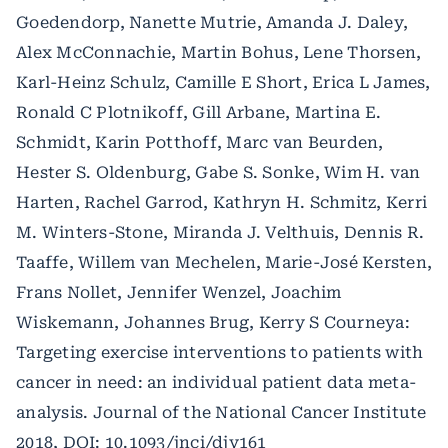
Goedendorp, Nanette Mutrie, Amanda J. Daley,
Alex McConnachie, Martin Bohus, Lene Thorsen,
Karl-Heinz Schulz, Camille E Short, Erica L James,
Ronald C Plotnikoff, Gill Arbane, Martina E.
Schmidt, Karin Potthoff, Marc van Beurden,
Hester S. Oldenburg, Gabe S. Sonke, Wim H. van
Harten, Rachel Garrod, Kathryn H. Schmitz, Kerri
M. Winters-Stone, Miranda J. Velthuis, Dennis R.
Taaffe, Willem van Mechelen, Marie-José Kersten,
Frans Nollet, Jennifer Wenzel, Joachim
Wiskemann, Johannes Brug, Kerry S Courneya:
Targeting exercise interventions to patients with
cancer in need: an individual patient data meta-
analysis. Journal of the National Cancer Institute
2018, DOI: 10.1093/jnci/djy161