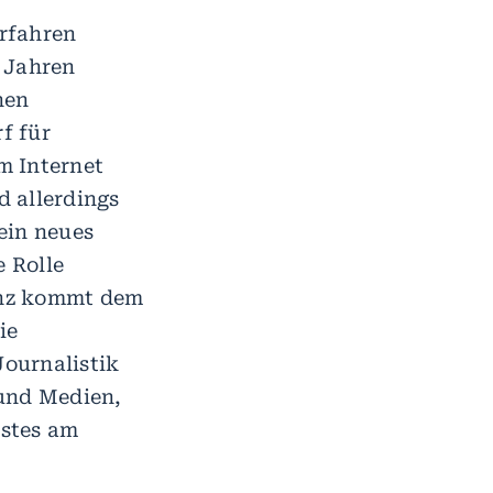
rfahren
 Jahren
nen
f für
m Internet
d allerdings
ein neues
e Rolle
anz kommt dem
ie
Journalistik
und Medien,
nstes am