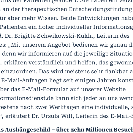
dnis der Patienten geändert. Sie haben ein vers
ch an der therapeutischen Entscheidungsfindung 
ür aber mehr Wissen. Beide Entwicklungen habe
e Patienten ein hoher individueller Information
d. Dr. Brigitte Schwikowski-Kukla, Leiterin des
es: „Mit unserem Angebot bedienen wir genau d
 denn wir informieren auf die jeweilige Situati
, erklären verständlich und helfen, das gewonn
 einzuordnen. Das wird meistens sehr dankbar
 E-Mail-Anfragen liegt seit einigen Jahren konst
Über das E-Mail-Formular auf unserer Website
rmationsdienst.de kann sich jeder an uns wen
stens nach zwei Werktagen eine individuelle, s
erläutert Dr. Ursula Will, Leiterin des E-Mail-
ls Aushängeschild – über zehn Millionen Besuc