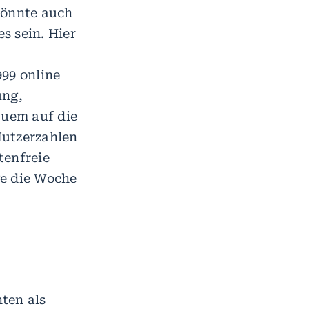
könnte auch
s sein. Hier
999 online
ung,
quem auf die
 Nutzerzahlen
tenfreie
ge die Woche
ten als