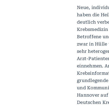
Neue, individ
haben die Hei
deutlich verb
Krebsmedizin 
Betroffene un
zwar in Hülle 
sehr heteroge
Arzt-Patienten
einnehmen. A
Krebsinformat
grundlegende F
und Kommunik
Hannover auf 
Deutschen Kr