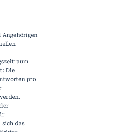
nd Angehörigen
uellen
gszeitraum
t: Die
antworten pro
r
werden.
der
ür
 sich das