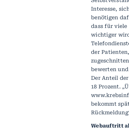
Selbstverstän
Interesse, si
benötigen daf
dass für viel
wichtiger wir
Telefondienst
der Patienten,
zugeschnitten
bewerten und
Der Anteil der
18 Prozent. „
www.krebsinfo
bekommt späte
Rückmeldung“, 
Webauftritt a