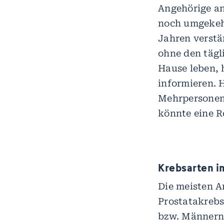
Angehörige an
noch umgekehr
Jahren verstä
ohne den tägl
Hause leben, 
informieren.
Mehrpersonen
könnte eine Ro
Krebsarten i
Die meisten A
Prostatakrebs
bzw. Männern,