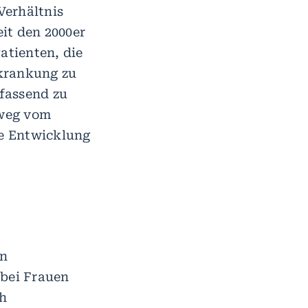
Verhältnis
it den 2000er
atienten, die
rkrankung zu
fassend zu
 weg vom
e Entwicklung
on
 bei Frauen
h