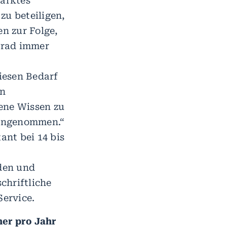
tärktes
zu beteiligen,
n zur Folge,
sgrad immer
iesen Bedarf
on
ene Wissen zu
 angenommen.“
ant bei 14 bis
den und
chriftliche
Service.
her pro Jahr