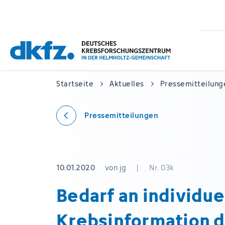
Zum
Zur
Hauptinhalt
Fußzeile
springen
springen
Startseite
Aktuelles
Pressemitteilung
Pressemitteilungen
10.01.2020
von jg
|
Nr. 03k
Bedarf an individue
Krebsinformation d