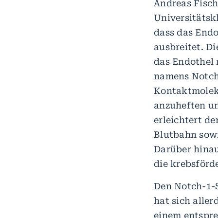
Andreas Fisch
Universitätsk
dass das Endo
ausbreitet. D
das Endothel 
namens Notch-
Kontaktmolekü
anzuheften un
erleichtert d
Blutbahn sowi
Darüber hinau
die krebsförd
Den Notch-1-S
hat sich aller
einem entspre