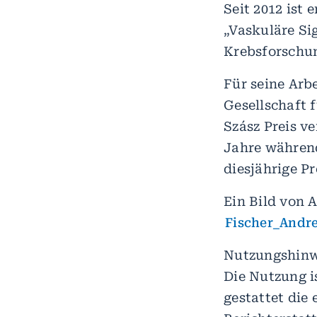
Seit 2012 ist 
„Vaskuläre S
Krebsforschu
Für seine Arb
Gesellschaft 
Szász Preis ve
Jahre während
diesjährige P
Ein Bild von 
Fischer_Andre
Nutzungshinwe
Die Nutzung i
gestattet di