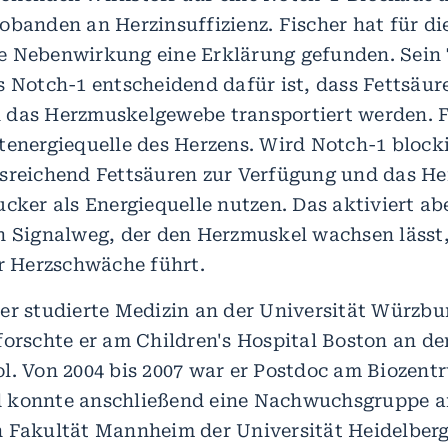
obanden an Herzinsuffizienz. Fischer hat für di
e Nebenwirkung eine Erklärung gefunden. Sein
s Notch-1 entscheidend dafür ist, dass Fettsäur
 das Herzmuskelgewebe transportiert werden. F
tenergiequelle des Herzens. Wird Notch-1 blocki
sreichend Fettsäuren zur Verfügung und das He
ucker als Energiequelle nutzen. Das aktiviert a
n Signalweg, der den Herzmuskel wachsen lässt
ur Herzschwäche führt.
er studierte Medizin an der Universität Würzbur
forschte er am Children's Hospital Boston an d
l. Von 2004 bis 2007 war er Postdoc am Biozent
 konnte anschließend eine Nachwuchsgruppe a
 Fakultät Mannheim der Universität Heidelber