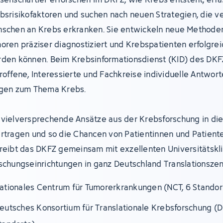
bsrisikofaktoren und suchen nach neuen Strategien, die v
schen an Krebs erkranken. Sie entwickeln neue Methoden
oren präziser diagnostiziert und Krebspatienten erfolgre
den können. Beim Krebsinformationsdienst (KID) des DKF
roffene, Interessierte und Fachkreise individuelle Antwort
gen zum Thema Krebs.
vielversprechende Ansätze aus der Krebsforschung in die 
rtragen und so die Chancen von Patientinnen und Patient
reibt das DKFZ gemeinsam mit exzellenten Universitätskl
schungseinrichtungen in ganz Deutschland Translationszen
ationales Centrum für Tumorerkrankungen (NCT, 6 Standor
eutsches Konsortium für Translationale Krebsforschung (D