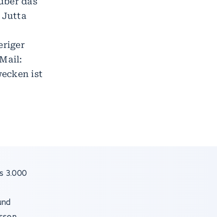
über das
 Jutta
eriger
Mail:
ecken ist
s 3.000
e
und
assen