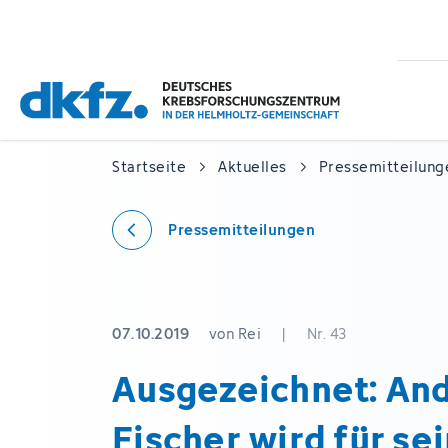
Zum
Zur
Hauptinhalt
Fußzeile
springen
springen
Startseite
Aktuelles
Pressemitteilung
Pressemitteilungen
07.10.2019
von Rei
|
Nr. 43
Ausgezeichnet: An
Fischer wird für se