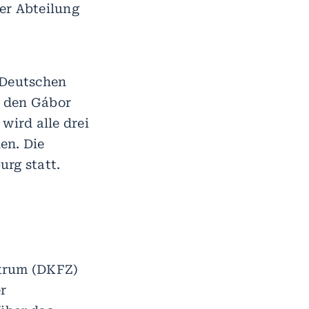
der Abteilung
 Deutschen
n den Gábor
 wird alle drei
en. Die
urg statt.
ntrum (DKFZ)
r