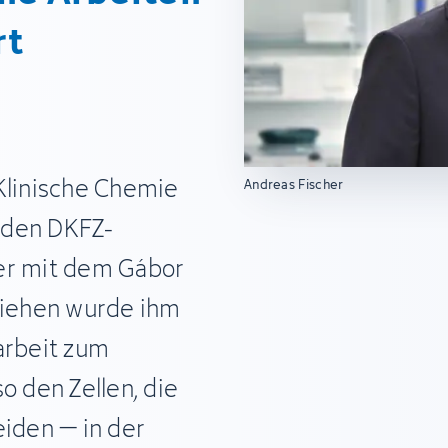
rt
Klinische Chemie
Andreas Fischer
 den DKFZ-
er mit dem Gábor
rliehen wurde ihm
arbeit zum
o den Zellen, die
eiden – in der