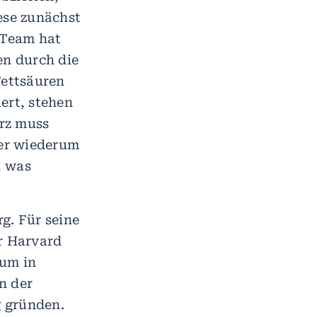
ese zunächst
 Team hat
en durch die
ettsäuren
ert, stehen
rz muss
ber wiederum
, was
g. Für seine
er Harvard
rum in
n der
g gründen.