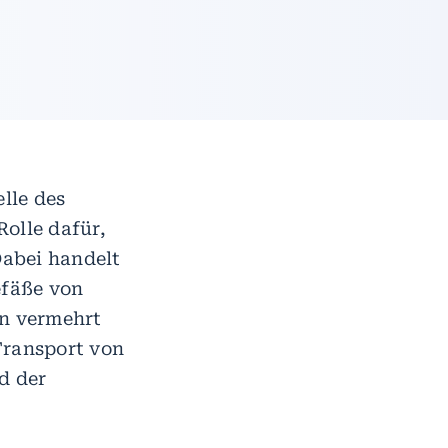
lle des
olle dafür,
Dabei handelt
efäße von
en vermehrt
Transport von
d der