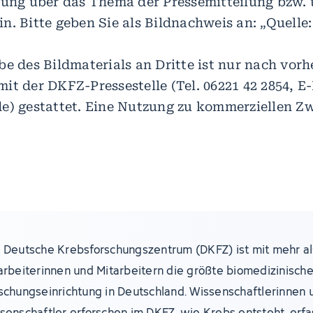
tung über das Thema der Pressemitteilung bzw. 
n. Bitte geben Sie als Bildnachweis an: „Quelle:
e des Bildmaterials an Dritte ist nur nach vorh
it der DKFZ-Pressestelle (Tel. 06221 42 2854, E-
e) gestattet. Eine Nutzung zu kommerziellen Zw
 Deutsche Krebsforschungszentrum (DKFZ) ist mit mehr al
arbeiterinnen und Mitarbeitern die größte biomedizinisch
schungseinrichtung in Deutschland. Wissenschaftlerinnen 
senschaftler erforschen im DKFZ, wie Krebs entsteht, erf