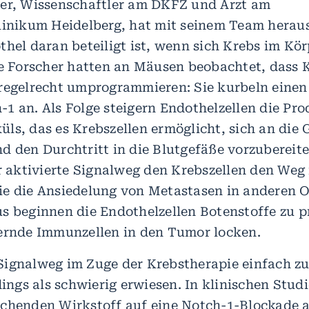
er, Wissenschaftler am DKFZ und Arzt am
linikum Heidelberg, hat mit seinem Team herau
thel daran beteiligt ist, wenn sich Krebs im Kör
ie Forscher hatten an Mäusen beobachtet, dass 
regelrecht umprogrammieren: Sie kurbeln einen
1 an. Als Folge steigern Endothelzellen die Pro
ls, das es Krebszellen ermöglicht, sich an di
d den Durchtritt in die Blutgefäße vorzubereit
er aktivierte Signalweg den Krebszellen den Weg 
e die Ansiedelung von Metastasen in anderen 
s beginnen die Endothelzellen Botenstoffe zu p
ernde Immunzellen in den Tumor locken.
ignalweg im Zuge der Krebstherapie einfach zu
dings als schwierig erwiesen. In klinischen Studi
chenden Wirkstoff auf eine Notch-1-Blockade a