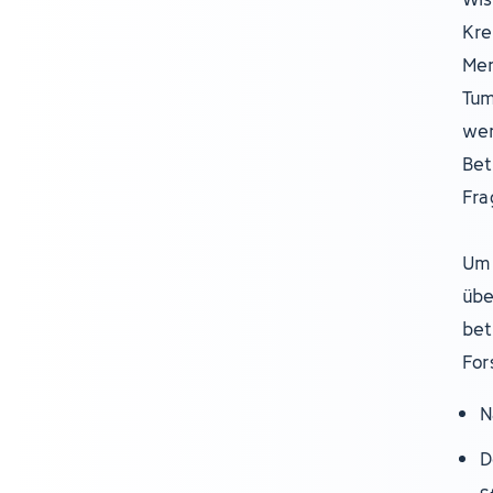
Kre
Men
Tum
wer
Bet
Fra
Um 
übe
bet
For
N
D