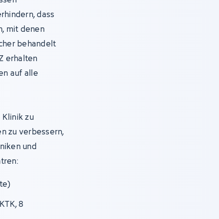
erhindern, dass
, mit denen
icher behandelt
Z erhalten
en auf alle
Klinik zu
en zu verbessern,
iniken und
tren:
te)
KTK, 8