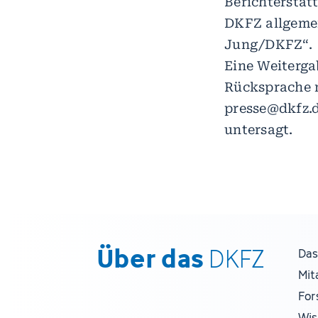
Berichterstat
DKFZ allgemei
Jung/DKFZ“.
Eine Weitergab
Rücksprache m
presse@dkfz.d
untersagt.
Über das
DKFZ
Das
Mit
For
Wis