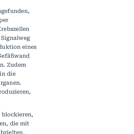
sgefunden,
per
Krebszellen
 Signalweg
duktion eines
e Gefäßwand
en. Zudem
in die
Organen.
roduzieren,
 blockieren,
en, die mit
bzielten,