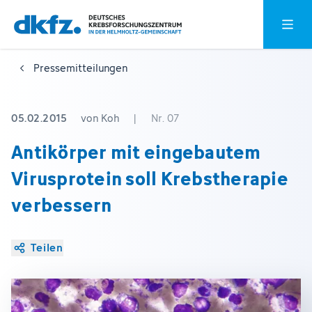
Zum
Zur
Hauptm
Hauptinhalt
Fußzeile
springen
springen
Pressemitteilungen
05.02.2015
von Koh
|
Nr. 07
Antikörper mit eingebautem
Virusprotein soll Krebstherapie
verbessern
Teilen