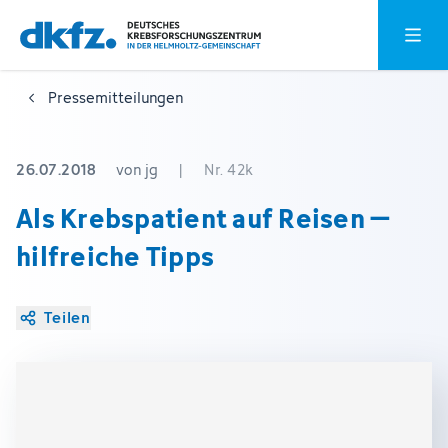
Zum
Zur
Hauptm
Hauptinhalt
Fußzeile
springen
springen
Pressemitteilungen
26.07.2018
von jg
|
Nr. 42k
Als Krebspatient auf Reisen –
hilfreiche Tipps
Teilen