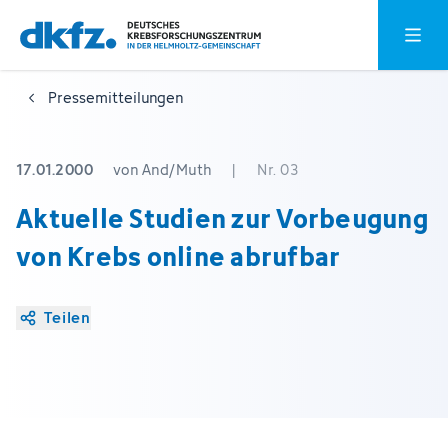
Zum
Zur
Hauptm
Hauptinhalt
Fußzeile
springen
springen
Pressemitteilungen
17.01.2000
von And/Muth
|
Nr. 03
Aktuelle Studien zur Vorbeugung
von Krebs online abrufbar
Teilen