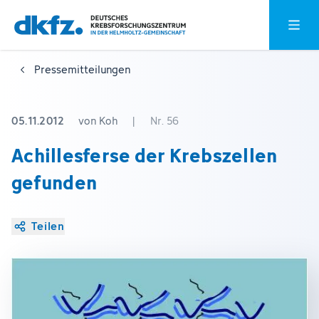
Zum
Zur
Hauptm
Hauptinhalt
Fußzeile
springen
springen
Pressemitteilungen
05.11.2012
von Koh
|
Nr. 56
Achillesferse der Krebszellen
gefunden
Teilen