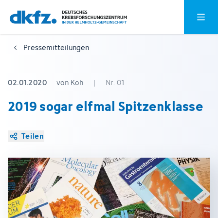
Zum
Zur
Hauptm
Hauptinhalt
Fußzeile
springen
springen
Pressemitteilungen
02.01.2020
von Koh
|
Nr. 01
2019 sogar elfmal Spitzenklasse
Teilen