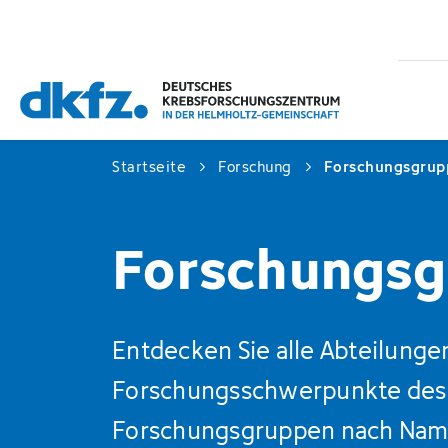
Zum
Zur
Hauptinhalt
Fußzeile
springen
springen
Startseite
Forschung
Forschungsgrup
Forschungsg
Entdecken Sie alle Abteilung
Forschungsschwerpunkte des 
Forschungsgruppen nach Namen