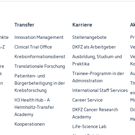
Transfer
Karriere
A
nkte
Innovation Management
Stellenangebote
Pr
A-Z
Clinical Trial Office
DKFZ als Arbeitgeber
Ve
Krebsinformationsdienst
Ausbildung, Studium und
Ve
Praktika
Ko
re
Translationale Forschung
s
Trainee-Programm in der
Au
Patienten- und
Administration
en
Bürgerbeteiligung in der
Th
Krebsforschung
International Staff Services
ei
H3 Health Hub - A
Career Service
Ma
Helmholtz-Transfer
DKFZ Cancer Research
Do
Academy
Academy
M
Kooperationen
Life-Science Lab