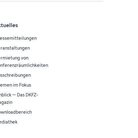
ktuelles
essemitteilungen
ranstaltungen
rmietung von
nferenzräumlichkeiten
sschreibungen
emen im Fokus
nblick – Das DKFZ-
gazin
wnloadbereich
ediathek